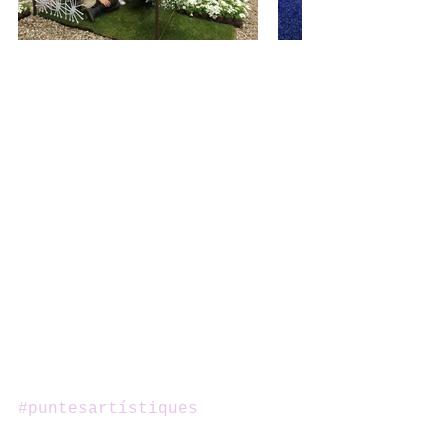
#puntesartístiques