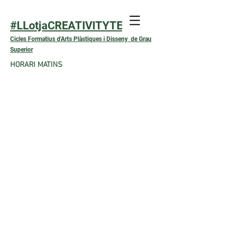
#LLotjaCREATIVITYTEXTIL
Cicles Formatius d'Arts Plàstiques i Disseny de Grau
Superior
HORARI MATINS
LES CIUTATS
INVISIBLES Exposició
Exposició col·lectiva dels 
departaments de ceràmica, 
escultura i estampació on 
els alumnes mostren la seva 
lliure interpretació del 
llibre ‘Les ciutats 
invisibles’ d’Italo 
Calvino. Exposició Nau 