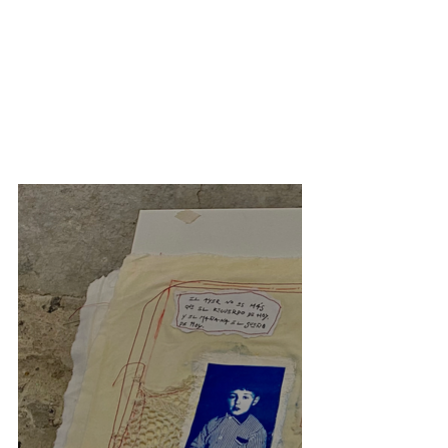
Bostik.
Inauguració, 24 de gener de 
2023 a les 17 h Nau Bostik 
(Sala Pilar Vers)
Sangita Sala, Bhagawati 
Perez, Andrea Fernandez, 
Paula Sánchez, Sergi Pareja