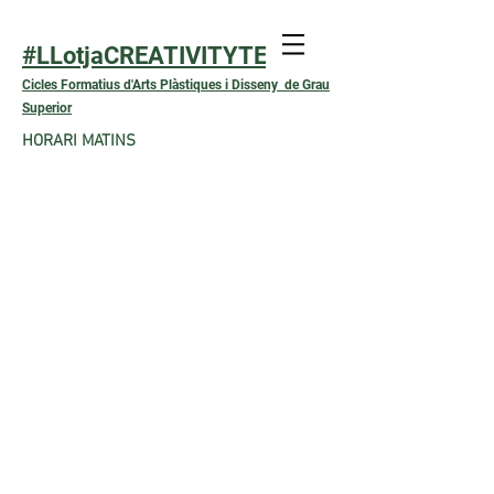
#LLotjaCREATIVITYTEXTIL
Cicles Formatius d'Arts Plàstiques i Disseny de Grau
Superior
HORARI MATINS
VISITA A L'ESTUDI
"INCRA DISSENY"