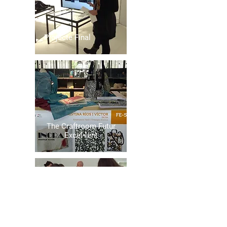
Projecte Final
The Craftroom Futur
Excel•lent